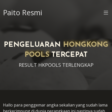
Paito Resmi
PENGELUARAN
HONGKONG
POOLS
TERCEPAT
RESULT HKPOOLS TERLENGKAP
Hallo para penggemar angka sekalian yang sudah lama
berkecimpung di dunia perangkaan ini pastinya sudah