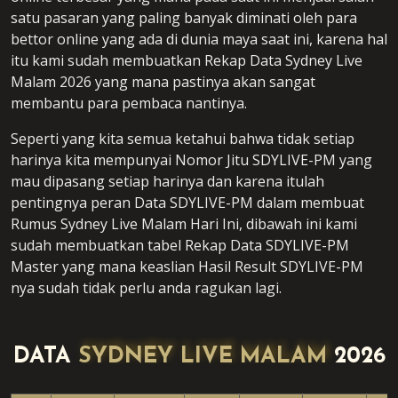
satu pasaran yang paling banyak diminati oleh para
bettor online yang ada di dunia maya saat ini, karena hal
itu kami sudah membuatkan Rekap Data Sydney Live
Malam 2026 yang mana pastinya akan sangat
membantu para pembaca nantinya.
Seperti yang kita semua ketahui bahwa tidak setiap
harinya kita mempunyai Nomor Jitu SDYLIVE-PM yang
mau dipasang setiap harinya dan karena itulah
pentingnya peran Data SDYLIVE-PM dalam membuat
Rumus Sydney Live Malam Hari Ini, dibawah ini kami
sudah membuatkan tabel Rekap Data SDYLIVE-PM
Master yang mana keaslian Hasil Result SDYLIVE-PM
nya sudah tidak perlu anda ragukan lagi.
DATA
SYDNEY LIVE MALAM
2026