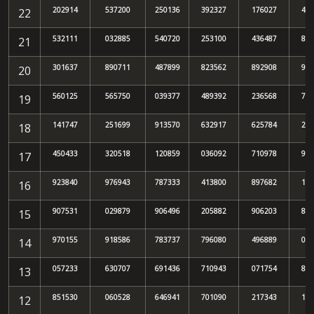
2
0
2
9
1
4
5
3
7
2
0
0
2
5
0
1
3
6
3
9
2
3
2
7
1
7
6
0
2
7
4
7
0
22
5
3
2
1
1
1
0
3
2
8
8
5
5
4
0
7
2
0
2
5
3
1
0
0
4
3
6
4
8
7
8
9
4
21
3
0
1
6
3
7
8
9
0
7
1
1
4
8
7
8
9
9
8
2
3
5
6
2
8
9
2
9
0
8
9
0
4
20
5
6
0
1
2
5
5
6
5
7
5
0
0
3
9
3
7
7
4
8
9
3
9
2
2
3
6
5
6
8
7
5
2
19
1
4
1
7
4
7
2
5
1
6
9
9
9
1
3
5
7
0
6
3
2
9
1
7
6
2
5
7
8
4
2
8
1
18
4
5
0
4
3
3
3
2
0
5
1
8
1
2
0
8
5
9
0
3
6
0
9
2
7
1
0
9
7
8
9
8
6
17
9
2
3
8
4
0
9
7
6
9
4
3
7
8
7
3
3
3
4
1
3
8
0
0
8
9
7
6
8
2
1
8
1
16
9
0
7
5
3
1
0
2
9
8
7
9
9
0
6
4
9
6
2
0
5
8
8
2
9
0
6
2
0
3
8
1
7
15
9
7
0
1
5
5
9
1
8
5
8
6
7
8
3
7
3
7
7
9
6
0
8
0
4
9
6
8
8
9
0
6
7
14
0
5
7
2
3
3
6
3
0
7
0
7
6
9
1
4
3
6
7
1
0
9
4
3
0
7
1
7
5
4
8
6
1
13
8
5
1
5
3
0
0
6
0
5
2
8
6
4
6
9
4
1
7
0
1
0
9
0
2
1
7
3
4
3
1
4
1
12