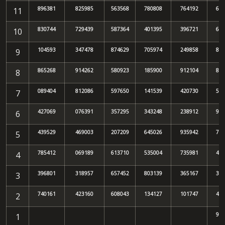
8
9
6
3
8
1
8
2
5
9
8
5
5
6
3
5
6
8
7
8
0
8
0
8
7
6
4
1
9
2
6
5
7
11
8
3
0
7
4
4
7
2
9
4
3
9
5
8
7
3
6
4
4
0
1
3
9
5
3
9
6
7
2
1
6
5
7
10
1
0
4
5
9
3
3
4
7
4
7
8
8
7
4
6
2
9
7
0
5
9
7
4
2
4
9
8
5
8
8
3
7
9
8
6
5
2
6
8
9
1
4
2
6
2
5
8
0
9
2
3
1
8
5
9
0
0
9
1
2
1
0
4
8
0
8
8
0
8
9
4
0
4
8
1
2
0
8
6
5
9
7
6
5
0
1
4
1
5
3
9
4
2
0
7
3
0
5
4
3
7
4
2
7
0
6
9
0
7
6
3
9
1
3
5
7
2
9
5
3
4
3
2
4
8
2
3
8
9
1
2
9
7
6
6
4
3
9
5
2
9
4
6
9
0
0
3
2
0
7
2
0
9
6
4
5
0
2
6
9
3
5
9
4
2
7
2
9
5
7
8
5
4
1
2
0
6
9
1
8
9
6
1
3
7
1
0
5
3
5
0
0
4
7
3
5
9
8
1
4
5
0
4
3
9
6
8
0
1
3
1
8
9
5
7
6
5
7
4
5
2
8
0
3
1
3
9
3
6
5
1
6
7
3
1
9
3
7
4
0
1
6
1
4
2
3
1
6
0
6
0
8
0
4
3
1
3
4
1
2
7
1
0
1
7
4
7
4
5
3
2
9
7
1
1